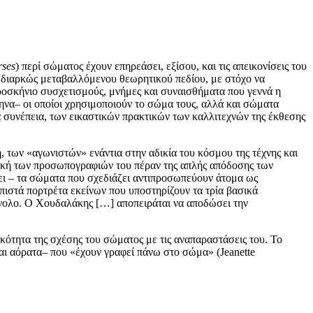
rses
) περί σώματος έχουν επηρεάσει, εξίσου, και τις απεικονίσεις του
ου διαρκώς μεταβαλλόμενου θεωρητικού πεδίου, με στόχο να
προσκήνιο συσχετισμούς, μνήμες και συναισθήματα που γεννά η
να– οι οποίοι χρησιμοποιούν το σώμα τους, αλλά και σώματα
ά συνέπεια, των εικαστικών πρακτικών των καλλιτεχνών της έκθεσης
 των «αγωνιστών» ενάντια στην αδικία του κόσμου της τέχνης και
χνική των προσωπογραφιών του πέραν της απλής απόδοσης των
ζει – τα σώματα που σχεδιάζει αντιπροσωπεύουν άτομα ως
πιστά πορτρέτα εκείνων που υποστηρίζουν τα τρία βασικά
ύνολο. Ο Χουδαλάκης […] αποπειράται να αποδώσει την
οκότητα της σχέσης του σώματος με τις αναπαραστάσεις του. Το
και αόρατα– που «έχουν γραφεί πάνω στο σώμα» (Jeanette