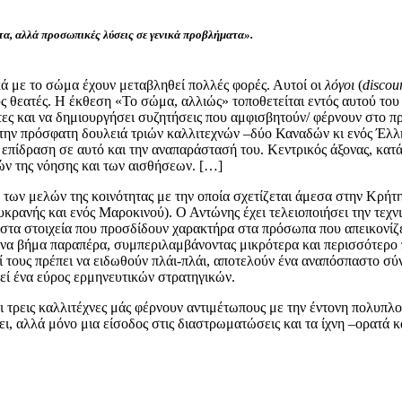
τα, αλλά προσωπικές λύσεις σε γενικά προβλήματα».
ικά με το σώμα έχουν μεταβληθεί πολλές φορές. Αυτοί οι
λόγοι
(
discou
ους θεατές. Η έκθεση «Το σώμα, αλλιώς» τοποθετείται εντός αυτού τ
πτες και να δημιουργήσει συζητήσεις που αμφισβητούν/ φέρνουν στο 
την πρόσφατη δουλειά τριών καλλιτεχνών –δύο Καναδών κι ενός Έλλη
 επίδραση σε αυτό και την αναπαράστασή του. Κεντρικός άξονας, κατ
ών της νόησης και των αισθήσεων. […]
ων μελών της κοινότητας με την οποία σχετίζεται άμεσα στην Κρήτη,
Ουκρανής και ενός Μαροκινού). Ο Αντώνης έχει τελειοποιήσει την τε
χιστα στοιχεία που προσδίδουν χαρακτήρα στα πρόσωπα που απεικονί
ένα βήμα παραπέρα, συμπεριλαμβάνοντας μικρότερα και περισσότερο 
ί τους πρέπει να ειδωθούν πλάι-πλάι, αποτελούν ένα αναπόσπαστο σ
εί ένα εύρος ερμηνευτικών στρατηγικών.
οι τρεις καλλιτέχνες μάς φέρνουν αντιμέτωπους με την έντονη πολυπλ
ι, αλλά μόνο μια είσοδος στις διαστρωματώσεις και τα ίχνη –ορατά 