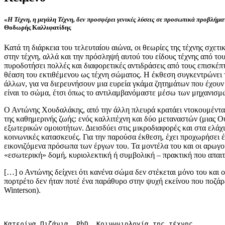
«
Η Τέχνη, η μεγάλη Τέχνη, δεν προσφέρει γενικές λύσεις σε προσωπικά προβλήμα
Θοδωρής Καλλιφατίδης
Κατά τη διάρκεια του τελευταίου αιώνα, οι θεωρίες της τέχνης σχετ
στην τέχνη, αλλά και την πρόσληψή αυτού του είδους τέχνης από τ
πυροδοτήσει πολλές και διαφορετικές αντιδράσεις από τους επισκέ
θέαση του εκτιθέμενου ως τέχνη σώματος. Η έκθεση συγκεντρώνει 
άλλων, για να διερευνήσουν μια ευρεία γκάμα ζητημάτων που έχουν
είναι το σώμα, έτσι όπως το αντιλαμβανόμαστε μέσω των μηχανισμ
Ο Αντώνης Χουδαλάκης, από την άλλη πλευρά κρατάει ντοκουμέντα τ
της καθημερινής ζωής: ενός καλλιτέχνη και δύο μεταναστών (μιας 
εξωτερικών ομοιοτήτων. Διεισδύει στις μικροδιαφορές και στα ελά
κοινωνικές κατασκευές. Για την παρούσα έκθεση, έχει προχωρήσει 
εικονιζόμενα πρόσωπα των έργων του. Τα μοντέλα του και οι αρωγο
«εσωτερική» δομή, κυριολεκτική ή συμβολική – πρακτική που απαιτ
[…] ο Αντώνης δείχνει ότι κανένα σώμα δεν στέκεται μόνο του και 
πορτρέτο δεν ήταν ποτέ ένα παράθυρο στην ψυχή εκείνου που ποζάρε
Winterson).
Κατερίνα Πιζάνια, PhD, Κοινωνιολογία της τέχνης 