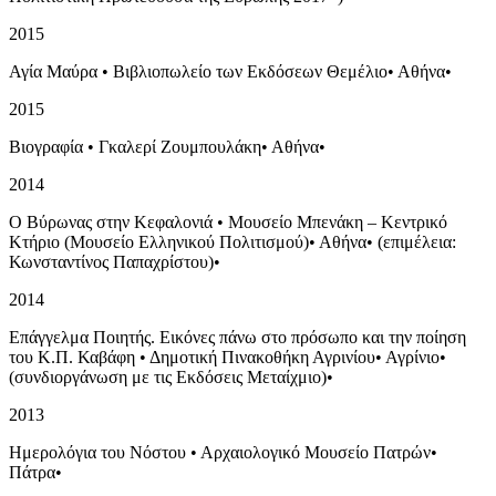
2015
Αγία Μαύρα
•
Βιβλιοπωλείο των Εκδόσεων Θεμέλιο
•
Αθήνα
•
2015
Βιογραφία
•
Γκαλερί Ζουμπουλάκη
•
Αθήνα
•
2014
Ο Βύρωνας στην Κεφαλονιά
•
Μουσείο Μπενάκη – Κεντρικό
Κτήριο (Μουσείο Ελληνικού Πολιτισμού)
•
Αθήνα
•
(επιμέλεια:
Κωνσταντίνος Παπαχρίστου)
•
2014
Επάγγελμα Ποιητής. Εικόνες πάνω στο πρόσωπο και την ποίηση
του Κ.Π. Καβάφη
•
Δημοτική Πινακοθήκη Αγρινίου
•
Αγρίνιο
•
(συνδιοργάνωση με τις Εκδόσεις Μεταίχμιο)
•
2013
Ημερολόγια του Νόστου
•
Αρχαιολογικό Μουσείο Πατρών
•
Πάτρα
•