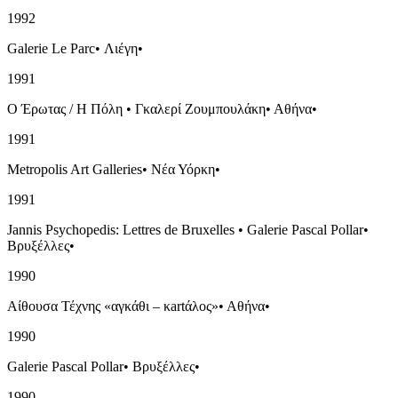
1992
Galerie Le Parc
•
Λιέγη
•
1991
Ο Έρωτας / Η Πόλη
•
Γκαλερί Ζουμπουλάκη
•
Αθήνα
•
1991
Metropolis Art Galleries
•
Νέα Υόρκη
•
1991
Jannis Psychopedis: Lettres de Bruxelles
•
Galerie Pascal Pollar
•
Βρυξέλλες
•
1990
Αίθουσα Τέχνης «αγκάθι – κartάλος»
•
Αθήνα
•
1990
Galerie Pascal Pollar
•
Βρυξέλλες
•
1990