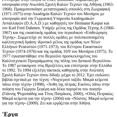
υποτροφία στην Ανωτάτη Σχολή Καλών Τεχνών της Αθήνας (1963-
1968). Πραγματοποίησε μεταπτυχιακές σπουδές στη Ζωγραφική
(1971-1975) στην Ακαδημία Καλών Τεχνών του Μονάχου με
υποτροφία από την Γερμανική Υπηρεσία Ακαδημαϊκών
Ανταλλαγών (D.A.A.D.) με καθηγητές τον Hermann Kaspar και
τον Karl Fred Dahmen. Υπήρξε μέλος της Ομάδας Τέχνης Α (1960-
1967) και της εικαστικής ομάδας του περιοδικού «Επιθεώρηση
Τέχνης». Συμμετείχε σε πολλές ομάδες με πολιτικοποιημένη
καλλιτεχνική δράση: ιδρυτικό μέλος της ομάδας των Νέων
Ελλήνων Ρεαλιστών (1971-1973), του Κέντρου Εικαστικών
Τεχνών (1974-1976) και της ομάδας 10/9 του Μονάχου (1975). Το
1977 εγκαταστάθηκε στο Βερολίνο προσκεκλημένος του
Καλλιτεχνικού Προγράμματος της πόλης του Δυτικού Βερολίνου.
Το 1987 μετακόμισε στις Βρυξέλλες και επέστρεψε στην Ελλάδα
το 1992. Το 1994 εξελέγη τακτικός καθηγητής στην Ανώτατη
Σχολή Καλών Τεχνών όπου δίδαξε μέχρι το 2012. Έχει εκδώσει
βιβλία σχετικά με την τέχνη: «Νυχτερινό ταξίδι: Μικρά κείμενα
πάνω στην τέχνη» (1998), «Άνθη της πέτρας: Εικόνες πάνω στην
ποίηση του Γιώργου Σεφέρη και δέκα πορτρέτα του ποιητή»
(Γιάννης Ψυχοπαίδης και Τίτος Πατρίκιος, 2000), «Οδός Πειραιώς:
Μικρά κείμενα για την τέχνη» (2004) και «Νόστος: Μικρά κείμενα
για την τέχνη» (2009). Ζει και εργάζεται στην Αθήνα.
'Εργα