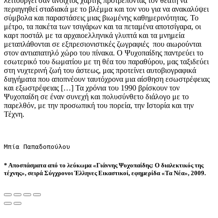
λειτουργεί σαν ανοιχτός χάρτης προτρέποντας τον θεατή να
περιηγηθεί σταδιακά με το βλέμμα και τον νου για να ανακαλύψει
σύμβολα και παραστάσεις μιας βιωμένης καθημερινότητας. Το
μέτρο, τα πακέτα των τσιγάρων και τα πεταμένα αποτσίγαρα, οι
καρτ ποστάλ με τα αρχαιοελληνικά γλυπτά και τα μνημεία
μεταπλάθονται σε εξπρεσιονιστικές ζωγραφιές που αιωρούνται
στον αντιαπατηλό χώρο του πίνακα. Ο Ψυχοπαίδης παντρεύει το
εσωτερικό του δωματίου με τη θέα του παραθύρου, μας ταξιδεύει
στη νυχτερινή ζωή του άστεως, μας προτείνει αυτοβιογραφικά
διηγήματα που αποπνέουν ταυτόχρονα μια αίσθηση εσωστρέφειας
και εξωστρέφειας […] Τα χρόνια του 1990 βρίσκουν τον
Ψυχοπαίδη σε έναν συνεχή και πολυσύνθετο διάλογο με το
παρελθόν, με την προσωπική του πορεία, την Ιστορία και την
Τέχνη.
Μπία Παπαδοπούλου
* Αποσπάσματα από το λεύκωμα «Γιάννης Ψυχοπαίδης: O διαλεκτικός της
τέχνης», σειρά Σύγχρονοι Έλληνες Εικαστικοί, εφημερίδα «Τα Νέα», 2009.