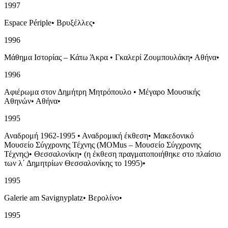
1997
Espace Périple
•
Βρυξέλλες
•
1996
Μάθημα Ιστορίας – Κάτω Άκρα
•
Γκαλερί Ζουμπουλάκη
•
Αθήνα
•
1996
Αφιέρωμα στον Δημήτρη Μητρόπουλο
•
Μέγαρο Μουσικής
Αθηνών
•
Αθήνα
•
1995
Αναδρομή 1962-1995
•
Αναδρομική έκθεση
•
Μακεδονικό
Μουσείο Σύγχρονης Τέχνης (MOMus – Μουσείο Σύγχρονης
Τέχνης)
•
Θεσσαλονίκη
•
(η έκθεση πραγματοποιήθηκε στo πλαίσιo
των λ΄ Δημητρίων Θεσσαλονίκης το 1995)
•
1995
Galerie am Savignyplatz
•
Βερολίνο
•
1995