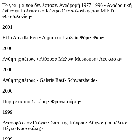
Το γράμμα που δεν έφτασε. Αναδρομή 1977-1996
•
Αναδρομική
έκθεση
•
Πολιτιστικό Κέντρο Θεσσαλονίκης του ΜΙΕΤ
•
Θεσσαλονίκη
•
2001
Et in Arcadia Ego
•
Δημοτικό Σχολείο Ψάρι
•
Ψάρι
•
2000
Άνθη της πέτρας
•
Αίθουσα Μελίνα Μερκούρη
•
Λευκωσία
•
2000
Άνθη της πέτρας
•
Galerie Basf
•
Schwarzheide
•
2000
Πορτρέτα του Σεφέρη
•
Φρανκφούρτη
•
1999
Αναφορά στον Γκόγια
•
Σπίτι της Κύπρου
•
Αθήνα
•
(επιμέλεια:
Πέγκυ Κουνενάκη)
•
1999