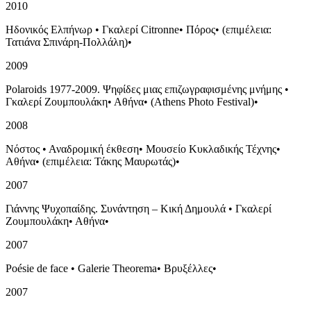
2010
Ηδονικός Ελπήνωρ
•
Γκαλερί Citronne
•
Πόρος
•
(επιμέλεια:
Τατιάνα Σπινάρη-Πολλάλη)
•
2009
Polaroids 1977-2009. Ψηφίδες μιας επιζωγραφισμένης μνήμης
•
Γκαλερί Ζουμπουλάκη
•
Αθήνα
•
(Athens Photo Festival)
•
2008
Νόστος
•
Αναδρομική έκθεση
•
Μουσείο Κυκλαδικής Τέχνης
•
Αθήνα
•
(επιμέλεια: Τάκης Μαυρωτάς)
•
2007
Γιάννης Ψυχοπαίδης. Συνάντηση – Κική Δημουλά
•
Γκαλερί
Ζουμπουλάκη
•
Αθήνα
•
2007
Poésie de face
•
Galerie Theorema
•
Βρυξέλλες
•
2007