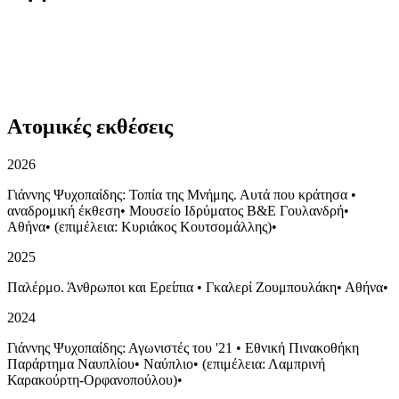
Ατομικές εκθέσεις
2026
Γιάννης Ψυχοπαίδης: Τοπία της Μνήμης. Αυτά που κράτησα
•
αναδρομική έκθεση
•
Μουσείο Ιδρύματος Β&Ε Γουλανδρή
•
Αθήνα
•
(επιμέλεια: Κυριάκος Κουτσομάλλης)
•
2025
Παλέρμο. Άνθρωποι και Ερείπια
•
Γκαλερί Ζουμπουλάκη
•
Αθήνα
•
2024
Γιάννης Ψυχοπαίδης: Αγωνιστές του '21
•
Εθνική Πινακοθήκη
Παράρτημα Ναυπλίου
•
Ναύπλιο
•
(επιμέλεια: Λαμπρινή
Καρακούρτη-Ορφανοπούλου)
•