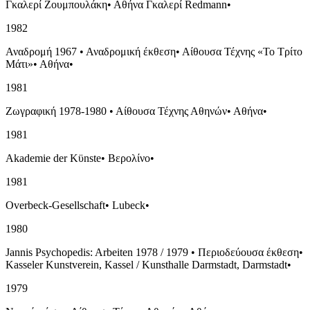
Γκαλερί Ζουμπουλάκη
•
Αθήνα Γκαλερί Redmann
•
1982
Αναδρομή 1967
•
Αναδρομική έκθεση
•
Αίθουσα Τέχνης «Το Τρίτο
Μάτι»
•
Αθήνα
•
1981
Ζωγραφική 1978-1980
•
Αίθουσα Τέχνης Αθηνών
•
Αθήνα
•
1981
Akademie der Kϋnste
•
Βερολίνο
•
1981
Overbeck-Gesellschaft
•
Lubeck
•
1980
Jannis Psychopedis: Arbeiten 1978 / 1979
•
Περιοδεύουσα έκθεση
•
Kasseler Kunstverein, Kassel / Kunsthalle Darmstadt, Darmstadt
•
1979