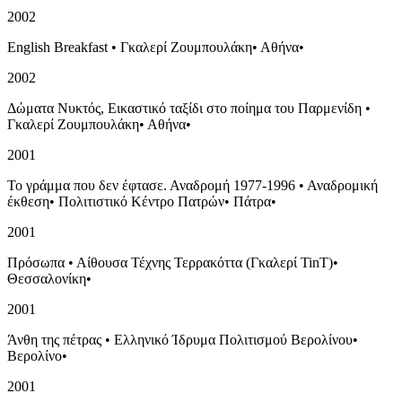
2002
English Breakfast
•
Γκαλερί Ζουμπουλάκη
•
Αθήνα
•
2002
Δώματα Νυκτός, Εικαστικό ταξίδι στο ποίημα του Παρμενίδη
•
Γκαλερί Ζουμπουλάκη
•
Αθήνα
•
2001
Το γράμμα που δεν έφτασε. Αναδρομή 1977-1996
•
Αναδρομική
έκθεση
•
Πολιτιστικό Κέντρο Πατρών
•
Πάτρα
•
2001
Πρόσωπα
•
Αίθουσα Τέχνης Τερρακόττα (Γκαλερί TinT)
•
Θεσσαλονίκη
•
2001
Άνθη της πέτρας
•
Ελληνικό Ίδρυμα Πολιτισμού Βερολίνου
•
Βερολίνο
•
2001