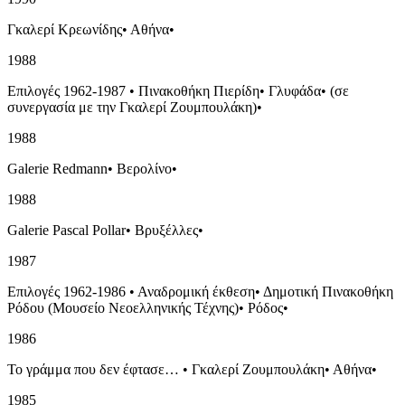
Γκαλερί Κρεωνίδης
•
Αθήνα
•
1988
Επιλογές 1962-1987
•
Πινακοθήκη Πιερίδη
•
Γλυφάδα
•
(σε
συνεργασία με την Γκαλερί Ζουμπουλάκη)
•
1988
Galerie Redmann
•
Βερολίνο
•
1988
Galerie Pascal Pollar
•
Βρυξέλλες
•
1987
Επιλογές 1962-1986
•
Αναδρομική έκθεση
•
Δημοτική Πινακοθήκη
Ρόδου (Μουσείο Νεοελληνικής Τέχνης)
•
Ρόδος
•
1986
Το γράμμα που δεν έφτασε…
•
Γκαλερί Ζουμπουλάκη
•
Αθήνα
•
1985