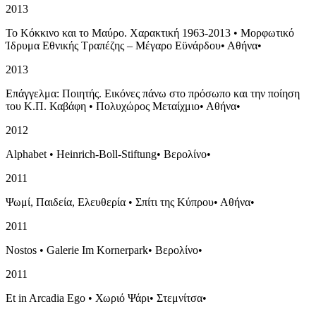
2013
Το Κόκκινο και το Μαύρο. Χαρακτική 1963-2013
•
Μορφωτικό
Ίδρυμα Εθνικής Τραπέζης – Μέγαρο Εϋνάρδου
•
Αθήνα
•
2013
Επάγγελμα: Ποιητής. Εικόνες πάνω στο πρόσωπο και την ποίηση
του Κ.Π. Καβάφη
•
Πολυχώρος Μεταίχμιο
•
Αθήνα
•
2012
Alphabet
•
Heinrich-Boll-Stiftung
•
Βερολίνο
•
2011
Ψωμί, Παιδεία, Ελευθερία
•
Σπίτι της Κύπρου
•
Αθήνα
•
2011
Nostos
•
Galerie Im Kornerpark
•
Βερολίνο
•
2011
Et in Arcadia Ego
•
Χωριό Ψάρι
•
Στεμνίτσα
•