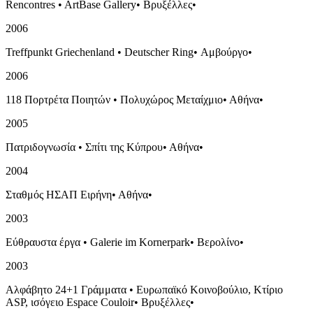
Rencontres
•
ArtBase Gallery
•
Βρυξέλλες
•
2006
Treffpunkt Griechenland
•
Deutscher Ring
•
Αμβούργο
•
2006
118 Πορτρέτα Ποιητών
•
Πολυχώρος Μεταίχμιο
•
Αθήνα
•
2005
Πατριδογνωσία
•
Σπίτι της Κύπρου
•
Αθήνα
•
2004
Σταθμός ΗΣΑΠ Ειρήνη
•
Αθήνα
•
2003
Εύθραυστα έργα
•
Galerie im Kornerpark
•
Βερολίνο
•
2003
Αλφάβητο 24+1 Γράμματα
•
Ευρωπαϊκό Κοινοβούλιο, Κτίριο
ASP, ισόγειο Espace Couloir
•
Βρυξέλλες
•