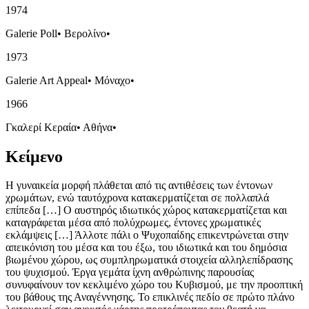
1974
Galerie Poll
•
Βερολίνο
•
1973
Galerie Art Appeal
•
Μόναχο
•
1966
Γκαλερί Κεραία
•
Αθήνα
•
Κείμενο
Η γυναικεία μορφή πλάθεται από τις αντιθέσεις των έντονων
χρωμάτων, ενώ ταυτόχρονα κατακερματίζεται σε πολλαπλά
επίπεδα […] Ο αυστηρός ιδιωτικός χώρος κατακερματίζεται και
καταγράφεται μέσα από πολύχρωμες, έντονες χρωματικές
εκλάμψεις […] Άλλοτε πάλι ο Ψυχοπαίδης επικεντρώνεται στην
απεικόνιση του μέσα και του έξω, του ιδιωτικά και του δημόσια
βιωμένου χώρου, ως συμπληρωματικά στοιχεία αλληλεπίδρασης
του ψυχισμού. Έργα γεμάτα ίχνη ανθρώπινης παρουσίας
συνυφαίνουν τον κεκλιμένο χώρο του Κυβισμού, με την προοπτική
του βάθους της Αναγέννησης. Το επικλινές πεδίο σε πρώτο πλάνο