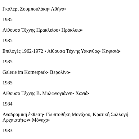
Γκαλερί Ζουμπουλάκη
•
Αθήνα
•
1985
Αίθουσα Τέχνης Ηρακλείου
•
Ηράκλειο
•
1985
Επιλογές 1962-1972
•
Αίθουσα Τέχνης Υάκινθος
•
Κηφισιά
•
1985
Galerie im Kornerpark
•
Βερολίνο
•
1985
Αίθουσα Τέχνης Β. Μυλωνογιάννη
•
Χανιά
•
1984
Αναδρομική έκθεση
•
Γλυπτοθήκη Μονάχου, Κρατική Συλλογή
Αρχαιοτήτων
•
Μόναχο
•
1983