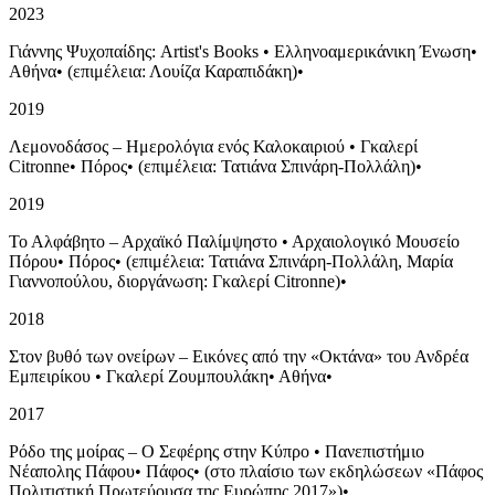
2023
Γιάννης Ψυχοπαίδης: Artist's Books
•
Ελληνοαμερικάνικη Ένωση
•
Αθήνα
•
(επιμέλεια: Λουίζα Καραπιδάκη)
•
2019
Λεμονοδάσος – Ημερολόγια ενός Καλοκαιριού
•
Γκαλερί
Citronne
•
Πόρος
•
(επιμέλεια: Τατιάνα Σπινάρη-Πολλάλη)
•
2019
Το Αλφάβητο – Αρχαϊκό Παλίμψηστο
•
Αρχαιολογικό Μουσείο
Πόρου
•
Πόρος
•
(επιμέλεια: Τατιάνα Σπινάρη-Πολλάλη, Μαρία
Γιαννοπούλου, διοργάνωση: Γκαλερί Citronne)
•
2018
Στον βυθό των ονείρων – Εικόνες από την «Οκτάνα» του Ανδρέα
Εμπειρίκου
•
Γκαλερί Ζουμπουλάκη
•
Αθήνα
•
2017
Ρόδο της μοίρας – Ο Σεφέρης στην Κύπρο
•
Πανεπιστήμιο
Νέαπολης Πάφου
•
Πάφος
•
(στο πλαίσιο των εκδηλώσεων «Πάφος
Πολιτιστική Πρωτεύουσα της Ευρώπης 2017»)
•