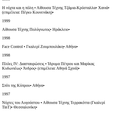
Η νύχτα και η πόλη
•
Αίθουσα Τέχνης Τζάμια-Κρύσταλλα
•
Χανιά
•
(επιμέλεια: Πέγκυ Κουνενάκη)
•
1999
Αίθουσα Τέχνης Πολύγνωτος
•
Ηράκλειο
•
1998
Face Control
•
Γκαλερί Ζουμπουλάκη
•
Αθήνα
•
1998
Πλόες IV: Διασταυρώσεις
•
Ίδρυμα Πέτρου και Μαρίκας
Κυδωνιέως
•
Άνδρος
•
(επιμέλεια: Αθηνά Σχινά)
•
1997
Σπίτι της Κύπρου
•
Αθήνα
•
1997
Νύχτες του Αυγούστου
•
Αίθουσα Τέχνης Τερρακόττα (Γκαλερί
TinT)
•
Θεσσαλονίκη
•