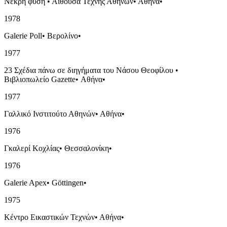
Νεκρή φύση
•
Αίθουσα Τέχνης Αθηνών
•
Αθήνα
•
1978
Galerie Poll
•
Βερολίνο
•
1977
23 Σχέδια πάνω σε διηγήματα του Νάσου Θεοφίλου
•
Βιβλιοπωλείο Gazette
•
Αθήνα
•
1977
Γαλλικό Ινστιτούτο Αθηνών
•
Αθήνα
•
1976
Γκαλερί Κοχλίας
•
Θεσσαλονίκη
•
1976
Galerie Apex
•
Göttingen
•
1975
Κέντρο Εικαστικών Τεχνών
•
Αθήνα
•