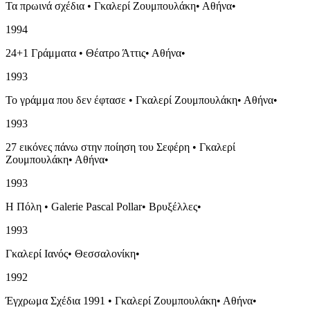
Τα πρωινά σχέδια
•
Γκαλερί Ζουμπουλάκη
•
Αθήνα
•
1994
24+1 Γράμματα
•
Θέατρο Άττις
•
Αθήνα
•
1993
Το γράμμα που δεν έφτασε
•
Γκαλερί Ζουμπουλάκη
•
Αθήνα
•
1993
27 εικόνες πάνω στην ποίηση του Σεφέρη
•
Γκαλερί
Ζουμπουλάκη
•
Αθήνα
•
1993
Η Πόλη
•
Galerie Pascal Pollar
•
Βρυξέλλες
•
1993
Γκαλερί Ιανός
•
Θεσσαλονίκη
•
1992
Έγχρωμα Σχέδια 1991
•
Γκαλερί Ζουμπουλάκη
•
Αθήνα
•