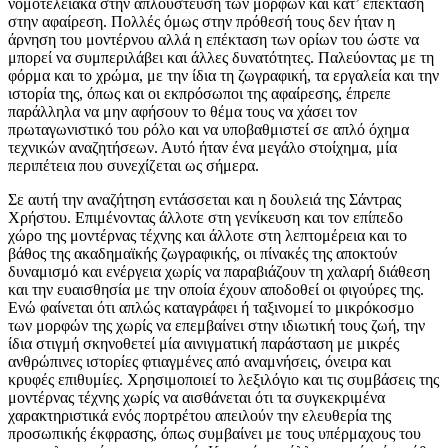
νομοτελειακά στην απλούστευση των μορφών και κατ’ επέκταση
στην αφαίρεση. Πολλές όμως στην πρόθεσή τους δεν ήταν η
άρνηση του μοντέρνου αλλά η επέκταση των ορίων του ώστε να
μπορεί να συμπεριλάβει και άλλες δυνατότητες. Παλεύοντας με τη
φόρμα και το χρώμα, με την ίδια τη ζωγραφική, τα εργαλεία και την
ιστορία της, όπως και οι εκπρόσωποι της αφαίρεσης, έπρεπε
παράλληλα να μην αφήσουν το θέμα τους να χάσει τον
πρωταγωνιστικό του ρόλο και να υποβαθμιστεί σε απλό όχημα
τεχνικών αναζητήσεων. Αυτό ήταν ένα μεγάλο στοίχημα, μία
περιπέτεια που συνεχίζεται ως σήμερα.
Σε αυτή την αναζήτηση εντάσσεται και η δουλειά της Σάντρας
Χρήστου. Επιμένοντας άλλοτε στη γενίκευση και τον επίπεδο
χώρο της μοντέρνας τέχνης και άλλοτε στη λεπτομέρεια και το
βάθος της ακαδημαϊκής ζωγραφικής, οι πίνακές της αποκτούν
δυναμισμό και ενέργεια χωρίς να παραβιάζουν τη χαλαρή διάθεση
και την ευαισθησία με την οποία έχουν αποδοθεί οι φιγούρες της.
Ενώ φαίνεται ότι απλώς καταγράφει ή ταξινομεί το μικρόκοσμο
των μορφών της χωρίς να επεμβαίνει στην ιδιωτική τους ζωή, την
ίδια στιγμή σκηνοθετεί μία αινιγματική παράσταση με μικρές
ανθρώπινες ιστορίες φτιαγμένες από αναμνήσεις, όνειρα και
κρυφές επιθυμίες. Χρησιμοποιεί το λεξιλόγιο και τις συμβάσεις της
μοντέρνας τέχνης χωρίς να αισθάνεται ότι τα συγκεκριμένα
χαρακτηριστικά ενός πορτρέτου απειλούν την ελευθερία της
προσωπικής έκφρασης, όπως συμβαίνει με τους υπέρμαχους του