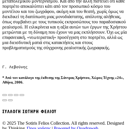
μεταπολεμικού μοντερνισμού. Και από την άλλη πιστεύει ότι κάθε
πορτρέτο αποκαλύπτει κάτι από τον προσωπικό κόσμο του
μοντέλου και του ζωγράφου, ακόμη και του θεατή, χωρίς όμως να
διεκδικεί τη διατύπωση μιας μονοδιάστατης, απόλυτης αλήθειας,
όπως συμβαίνει με τους τυπικούς εκπροσώπους του παραδοσιακού
ρεαλισμού. Η ειλικρίνεια και η αξία αυτών των έργων της Χρήστου
μετρώνται με τη δύναμη που έχουν να μας εκπλήσσουν. Όχι ως μία
επιφανειακή, «νεωτεριστική» προσέγγιση στο πορτρέτο, αλλά ως
μια διεισδυτική ματιά στις κατακτήσεις και στους
προβληματισμούς της σύγχρονης ρεαλιστικής ζωγραφικής.
Γ. Λεβούνης
* Από τον κατάλογο της έκθεσης της Σάντρας Χρήστου, Χώρος Τέχνης
«24»,
Αθήνα,
2006.
© 2025 The Sotiris Felios Collection. All rights reserved. Designed
by Thinking.
Όροι χρήσης
|
Powered by Quadraweb