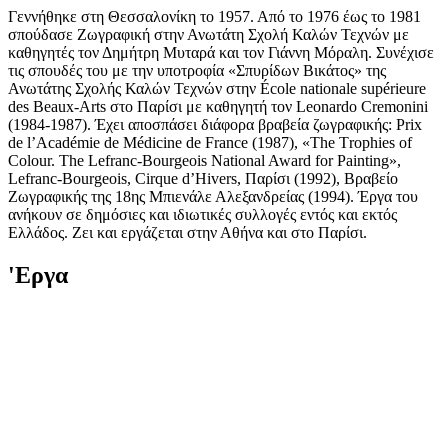
Γεννήθηκε στη Θεσσαλονίκη το 1957. Από το 1976 έως το 1981
σπούδασε Ζωγραφική στην Ανωτάτη Σχολή Καλών Τεχνών με
καθηγητές τον Δημήτρη Μυταρά και τον Γιάννη Μόραλη. Συνέχισε
τις σπουδές του με την υποτροφία «Σπυρίδων Βικάτος» της
Ανωτάτης Σχολής Καλών Τεχνών στην École nationale supérieure
des Beaux-Arts στο Παρίσι με καθηγητή τον Leonardo Cremonini
(1984-1987). Έχει αποσπάσει διάφορα βραβεία ζωγραφικής: Prix
de l’Académie de Médicine de France (1987), «The Τrophies of
Colour. Τhe Lefranc-Bourgeois National Award for Painting»,
Lefranc-Bourgeois, Cirque d’Hivers, Παρίσι (1992), Βραβείο
Ζωγραφικής της 18ης Μπιενάλε Αλεξανδρείας (1994). Έργα του
ανήκουν σε δημόσιες και ιδιωτικές συλλογές εντός και εκτός
Ελλάδος. Ζει και εργάζεται στην Αθήνα και στο Παρίσι.
'Εργα