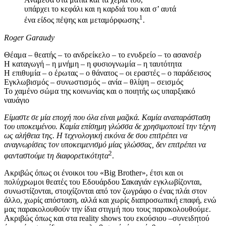
υπάρχει το κεφάλι και η καρδιά του και σ’ αυτά
1
ένα είδος πέψης και μεταμόρφωσης
.
Roger Garaudy
Θέαμα – θεατής – το ανδρείκελο – το ενυδρείο – το ασανσέρ
Η καταγωγή – η μνήμη – η φυσιογνωμία – η ταυτότητα
Η επιθυμία – ο έρωτας – ο θάνατος – οι εραστές – ο παράδεισος
Εγκλωβισμός – συνωστισμός – ανία – θλίψη – σεισμός
Το χαμένο σώμα της κοινωνίας και ο ποιητής ως υπαρξιακό
ναυάγιο
Είμαστε σε μία εποχή που όλα είναι μαζικά. Καμία αναπαράσταση
του υποκειμένου. Καμία επίσημη γλώσσα δε χρησιμοποιεί την τέχνη
ως αλήθεια της. Η τεχνολογική εικόνα δε σου επιτρέπει να
αναγνωρίσεις τον υποκειμενισμό μίας γλώσσας, δεν επιτρέπει να
2
φανταστούμε τη διαφορετικότητα
.
Ακριβώς όπως οι ένοικοι του «Big Brother», έτσι και οι
πολύχρωμοι θεατές του Εδουάρδου Σακαγιάν εγκλωβίζονται,
συνωστίζονται, στοιχίζονται από τον ζωγράφο ο ένας πλάι στον
άλλο, χωρίς απόσταση, αλλά και χωρίς διαπροσωπική επαφή, ενώ
μας παρακολουθούν την ίδια στιγμή που τους παρακολουθούμε.
Ακριβώς όπως και στα reality shows του εκούσιου –συνειδητού