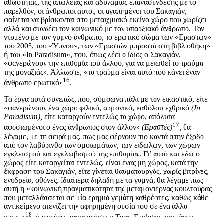
αθωότητας, της απώλειας και αδυναμίας επανασύνδεσης με το
παρελθόν, οι άνθρωποι αυτοί, οι αγαπημένοι του Σακαγιάν,
φαίνεται να βρίσκονται στο μεταιχμιακό εκείνο χώρο που χωρίζει
αλλά και συνδέει τον κοινωνικό με τον υπαρξιακό άνθρωπο. Τον
ντυμένο με τον γυμνό άνθρωπο, το ερωτικό σώμα των «Εραστών»
του 2005, του «Ύπνου», των «Εραστών μπροστά στη βιβλιοθήκη»
ή του «In Paradisum», που, όπως λέει ο ίδιος ο Σακαγιάν,
«φανερώνουν την επιθυμία του άλλου, για να μειωθεί το τραύμα
της μοναξιάς». Άλλωστε, «το τραύμα είναι αυτό που κάνει έναν
16
άνθρωπο ερωτικό»
.
Τα έργα αυτά συνεπώς, που, σύμφωνα πάλι με τον εικαστικό, είτε
«φανερώνουν ένα χώρο φιλικό, αρμονικό, καθόλου εχθρικό
(
In
Paradisum
),
είτε καταργούν εντελώς το χώρο, απόλυτα
17
αφοσιωμένοι ο ένας άνθρωπος στον άλλον»
(Εραστές)
,
θα
λέγαμε, με τη σειρά μας, πως μας φέρνουν πιο κοντά στην έξοδο
από τον λαβύρινθο των ομοιωμάτων, των ειδώλων, των χώρων
εγκλεισμού και εγκλωβισμού της επιθυμίας. Γι’ αυτό και εδώ ο
χώρος είτε καταργείται εντελώς, είναι ένας μη χώρος, κατά την
έκφραση του Σακαγιάν, είτε γίνεται θαυματουργός, χωρίς βιτρίνες,
ενυδρεία, οθόνες. Ιδιαίτερα δηλαδή με τα γυμνά, θα λέγαμε πως
αυτή η «κοινωνική πραγματικότητα της μεταμοντέρνας κουλτούρας
που μεταλλάσσεται σε μία ερημιά γεμάτη καθρέφτες, καθώς κάθε
αντικείμενο ατενίζει την αφηρημένη ουσία του σε ένα άλλο
18
κ.ο.κ.»
, όπως έχει παρατηρήσει ο Terry Eagleton, και, όπως