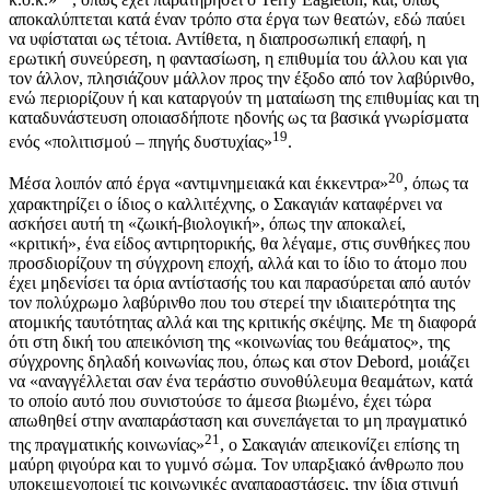
αποκαλύπτεται κατά έναν τρόπο στα έργα των θεατών, εδώ παύει
να υφίσταται ως τέτοια. Αντίθετα, η διαπροσωπική επαφή, η
ερωτική συνεύρεση, η φαντασίωση, η επιθυμία του άλλου και για
τον άλλον, πλησιάζουν μάλλον προς την έξοδο από τον λαβύρινθο,
ενώ περιορίζουν ή και καταργούν τη ματαίωση της επιθυμίας και τη
καταδυνάστευση οποιασδήποτε ηδονής ως τα βασικά γνωρίσματα
19
ενός «πολιτισμού – πηγής δυστυχίας»
.
20
Μέσα λοιπόν από έργα «αντιμνημειακά και έκκεντρα»
, όπως τα
χαρακτηρίζει ο ίδιος ο καλλιτέχνης, ο Σακαγιάν καταφέρνει να
ασκήσει αυτή τη «ζωική-βιολογική», όπως την αποκαλεί,
«κριτική», ένα είδος αντιρητορικής, θα λέγαμε, στις συνθήκες που
προσδιορίζουν τη σύγχρονη εποχή, αλλά και το ίδιο το άτομο που
έχει μηδενίσει τα όρια αντίστασής του και παρασύρεται από αυτόν
τον πολύχρωμο λαβύρινθο που του στερεί την ιδιαιτερότητα της
ατομικής ταυτότητας αλλά και της κριτικής σκέψης. Με τη διαφορά
ότι στη δική του απεικόνιση της «κοινωνίας του θεάματος», της
σύγχρονης δηλαδή κοινωνίας που, όπως και στον Debord, μοιάζει
να «αναγγέλλεται σαν ένα τεράστιο συνοθύλευμα θεαμάτων, κατά
το οποίο αυτό που συνιστούσε το άμεσα βιωμένο, έχει τώρα
απωθηθεί στην αναπαράσταση και συνεπάγεται το μη πραγματικό
21
της πραγματικής κοινωνίας»
, ο Σακαγιάν απεικονίζει επίσης τη
μαύρη φιγούρα και το γυμνό σώμα. Τον υπαρξιακό άνθρωπο που
υποκειμενοποιεί τις κοινωνικές αναπαραστάσεις, την ίδια στιγμή