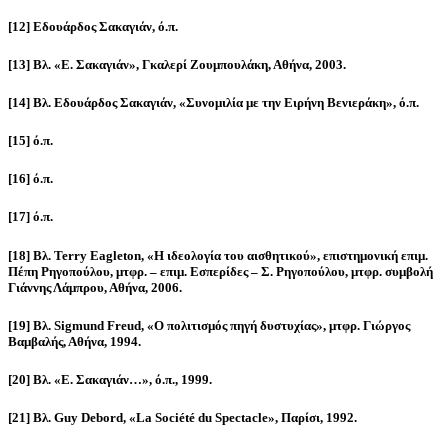
[12] Εδουάρδος Σακαγιάν, ό.π.
[13] Βλ. «Ε. Σακαγιάν», Γκαλερί Ζουμπουλάκη, Αθήνα, 2003.
[14] Βλ. Εδουάρδος Σακαγιάν, «Συνομιλία με την Ειρήνη Βενιεράκη», ό.π.
[15] ό.π.
[16] ό.π.
[17] ό.π.
[18] Βλ. Terry Eagleton, «Η ιδεολογία του αισθητικού», επιστημονική επιμ.
Πέπη Ρηγοπούλου, μτφρ. – επιμ. Εσπερίδες – Σ. Ρηγοπούλου, μτφρ. συμβολή
Γιάννης Λάμπρου, Αθήνα, 2006.
[19] Βλ. Sigmund Freud, «Ο πολιτισμός πηγή δυστυχίας», μτφρ. Γιώργος
Βαμβαλής, Αθήνα, 1994.
[20] Βλ. «Ε. Σακαγιάν…», ό.π., 1999.
[21] Βλ. Guy Debord, «La Société du Spectacle», Παρίσι, 1992.