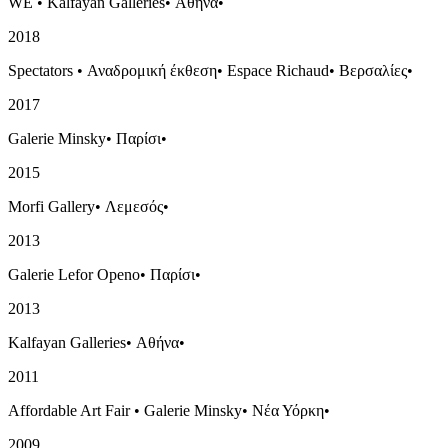
WE
•
Kalfayan Galleries
•
Αθήνα
•
2018
Spectators
•
Αναδρομική έκθεση
•
Espace Richaud
•
Βερσαλίες
•
2017
Galerie Minsky
•
Παρίσι
•
2015
Morfi Gallery
•
Λεμεσός
•
2013
Galerie Lefor Openo
•
Παρίσι
•
2013
Kalfayan Galleries
•
Αθήνα
•
2011
Affordable Art Fair
•
Galerie Minsky
•
Νέα Υόρκη
•
2009