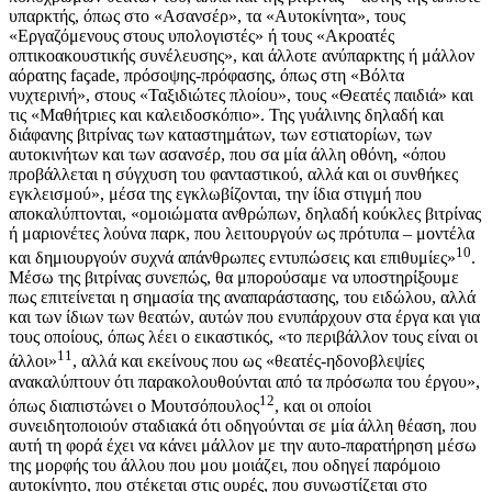
υπαρκτής, όπως στο «Ασανσέρ», τα «Αυτοκίνητα», τους
«Εργαζόμενους στους υπολογιστές» ή τους «Ακροατές
οπτικοακουστικής συνέλευσης», και άλλοτε ανύπαρκτης ή μάλλον
αόρατης façade, πρόσοψης-πρόφασης, όπως στη «Βόλτα
νυχτερινή», στους «Ταξιδιώτες πλοίου», τους «Θεατές παιδιά» και
τις «Μαθήτριες και καλειδοσκόπιο». Της γυάλινης δηλαδή και
διάφανης βιτρίνας των καταστημάτων, των εστιατορίων, των
αυτοκινήτων και των ασανσέρ, που σα μία άλλη οθόνη, «όπου
προβάλλεται η σύγχυση του φανταστικού, αλλά και οι συνθήκες
εγκλεισμού», μέσα της εγκλωβίζονται, την ίδια στιγμή που
αποκαλύπτονται, «ομοιώματα ανθρώπων, δηλαδή κούκλες βιτρίνας
ή μαριονέτες λούνα παρκ, που λειτουργούν ως πρότυπα – μοντέλα
10
και δημιουργούν συχνά απάνθρωπες εντυπώσεις και επιθυμίες»
.
Μέσω της βιτρίνας συνεπώς, θα μπορούσαμε να υποστηρίξουμε
πως επιτείνεται η σημασία της αναπαράστασης, του ειδώλου, αλλά
και των ίδιων των θεατών, αυτών που ενυπάρχουν στα έργα και για
τους οποίους, όπως λέει ο εικαστικός, «το περιβάλλον τους είναι οι
11
άλλοι»
, αλλά και εκείνους που ως «θεατές-ηδονοβλεψίες
ανακαλύπτουν ότι παρακολουθούνται από τα πρόσωπα του έργου»,
12
όπως διαπιστώνει ο Μουτσόπουλος
, και οι οποίοι
συνειδητοποιούν σταδιακά ότι οδηγούνται σε μία άλλη θέαση, που
αυτή τη φορά έχει να κάνει μάλλον με την αυτο-παρατήρηση μέσω
της μορφής του άλλου που μου μοιάζει, που οδηγεί παρόμοιο
αυτοκίνητο, που στέκεται στις ουρές, που συνωστίζεται στο