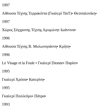
1997
Αίθουσα Τέχνης Τερρακόττα (Γκαλερί TinT)
•
Θεσσαλονίκη
•
1997
Χώρος Σύγχρονης Τέχνης Αμυμώνη
•
Ιωάννινα
•
1996
Αίθουσα Τέχνης Β. Μυλωνογιάννη
•
Κρήτη
•
1996
Le Visage et la Foule
•
Γκαλερί Dionne
•
Παρίσι
•
1995
Γκαλερί Χρύσα
•
Κατερίνη
•
1995
Γκαλερί Πολύεδρο
•
Πάτρα
•
1993