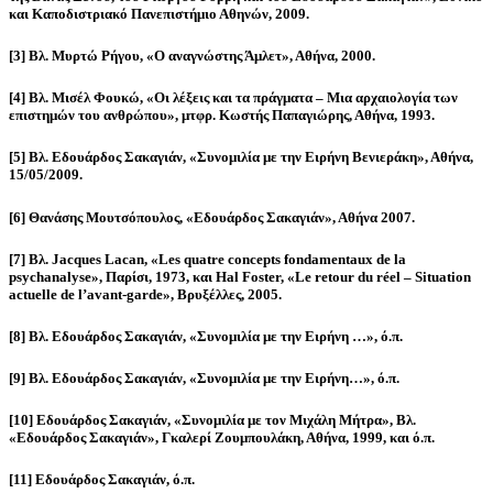
και Καποδιστριακό Πανεπιστήμιο Αθηνών, 2009.
[3] Βλ. Μυρτώ Ρήγου, «Ο αναγνώστης Άμλετ», Αθήνα, 2000.
[4] Βλ. Μισέλ Φουκώ, «Οι λέξεις και τα πράγματα – Μια αρχαιολογία των
επιστημών του ανθρώπου», μτφρ. Κωστής Παπαγιώρης, Αθήνα, 1993.
[5] Βλ. Εδουάρδος Σακαγιάν, «Συνομιλία με την Ειρήνη Βενιεράκη», Αθήνα,
15/05/2009.
[6] Θανάσης Μουτσόπουλος, «Εδουάρδος Σακαγιάν», Αθήνα 2007.
[7] Βλ. Jacques Lacan, «Les quatre concepts fondamentaux de la
psychanalyse», Παρίσι, 1973, και Hal Foster, «Le retour du réel – Situation
actuelle de l’avant-garde», Βρυξέλλες, 2005.
[8] Βλ. Εδουάρδος Σακαγιάν, «Συνομιλία με την Ειρήνη …», ό.π.
[9] Βλ. Εδουάρδος Σακαγιάν, «Συνομιλία με την Ειρήνη…», ό.π.
[10] Εδουάρδος Σακαγιάν, «Συνομιλία με τον Μιχάλη Μήτρα», Βλ.
«Εδουάρδος Σακαγιάν», Γκαλερί Ζουμπουλάκη, Αθήνα, 1999, και ό.π.
[11] Εδουάρδος Σακαγιάν, ό.π.