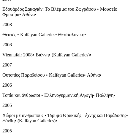
Εδουάρδος Σακαγιάν: Το Βλέμμα του Ζωγράφου
•
Μουσείο
Φρυσίρα
•
Αθήνα
•
2008
Θεατές
•
Kalfayan Galleries
•
Θεσσαλονίκη
•
2008
Viennafair 2008
•
Βιέννη
•
(Kalfayan Galleries)
•
2007
Ουτοπίες Παραδείσου
•
Kalfayan Galleries
•
Αθήνα
•
2006
Τοπία και άνθρωποι
•
Ελληνογερμανική Aγωγή
•
Παλλήνη
•
2005
Χώροι με ανθρώπους
•
Ίδρυμα Θρακικής Τέχνης και Παράδοσης
•
Ξάνθη
•
(Kalfayan Galleries)
•
2005