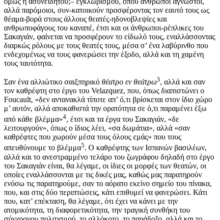
όμως ή ασυνείδητου;– εγκλωβισμού, όπου άνθρωποι άγνωστοι,
αλλά παρόμοιοι, συν-κατοικούν προσφέροντας τον εαυτό τους ως
θέαμα-βορά στους άλλους θεατές-ηδονοβλεψίες και
ανθρωποφάγους του καναπέ, έτσι και οι άνθρωποι-ρέπλικες του
Σακαγιάν, φαίνεται να προσφέρουν το είδωλό τους, εναλλάσσοντας
διαρκώς ρόλους με τους θεατές τους, μέσα σ’ ένα λαβύρινθο που
ενδεχομένως να τους φανερώσει την έξοδο, αλλά και τη χαμένη
τους ταυτότητα.
3
Σαν ένα αλλιώτικο σαιξπηρικό
θέατρο εν θεάτρω
, αλλά και σαν
τον καθρέφτη στο έργο του Velazquez, που, όπως διαπιστώνει ο
Foucault, «δεν αντανακλά τίποτε απ’ ό,τι βρίσκεται στον ίδιο χώρο
μ’ αυτόν, αλλά αποκαθιστά την ορατότητα σε ό,τι παραμένει έξω
4
από κάθε βλέμμα»
, έτσι και τα έργα του Σακαγιάν, «δε
λειτουργούν», όπως ο ίδιος λέει, «σα δωμάτια», αλλά «σαν
καθρέφτες που χωρούν μέσα τους όλους εμάς» που τους
5
απευθύνουμε το βλέμμα
. Ο καθρέφτης των Ισπανών βασιλέων,
αλλά και το ανεστραμμένο τελάρο του ζωγράφου δηλαδή στο έργο
του Σακαγιάν είναι, θα λέγαμε, οι ίδιες οι μορφές των θεατών, οι
οποίες εναλλάσσονται με τις δικές μας, καθώς μας παρατηρούν
ενόσω τις παρατηρούμε, σαν το αόρατο εκείνο σημείο του πίνακα,
που, και στις δύο περιπτώσεις, κάτι επιθυμεί να φανερώσει. Κάτι
που, κατ’ επέκταση, θα λέγαμε, ότι έχει να κάνει με την
ατομικότητα, τη διαφορετικότητα, την τραγική συνθήκη του
σύγχρονου πολιτισμού, το αλλόκοτο, το παράδοξο, αλλά και το