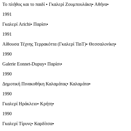
Το πλήθος και το παιδί
•
Γκαλερί Ζουμπουλάκη
•
Αθήνα
•
1991
Γκαλερί Arichi
•
Παρίσι
•
1991
Αίθουσα Τέχνης Τερρακόττα (Γκαλερί TinT)
•
Θεσσαλονίκη
•
1990
Galerie Eonnet-Dupuy
•
Παρίσι
•
1990
Δημοτική Πινακοθήκη Καλαμάτας
•
Καλαμάτα
•
1990
Γκαλερί Ηράκλειο
•
Κρήτη
•
1990
Γκαλερί Τίρυνς
•
Καρδίτσα
•