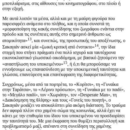
μποτιλιάρισμα, στις αίθουσες του κινηματογράφου, στο πλοίο ή
στην εξοχή.
Με αυτά λοιπόν τα μέσα, αλλά και με τη μαύρη φιγούρα που
παρεισφρέει ανάμεσα στο πλήθος, και η οποία συνιστά τη
«μορφοποίηση της κακής συνείδησης του ζωγράφου ενάντια στην
πρόοδο και τις συνέπειες αυτής στο σημερινό άνθρωπο ως
13
ατομικότητα»
, και συνεπώς, της προσωπικής του αποξένωσης, ο
14
Σακαγιάν ασκεί μία «ζωική κριτική από ένστικτο»
, την ίδια
στιγμή που στήνει πράγματι ένα πολύ ισχυρό και ταυτόχρονα
εικονοκλαστικό γλωσσικό οικοδόμημα, με βασικό ζητούμενο την
15
«αναστήλωση του υποκειμένου»
, ή ό,τι θα μπορούσαμε να
εννοήσουμε ως επανασύνδεση με την υποκειμενική ταυτότητα και
γλώσσα, επανεύρεση και επανέκφραση της διαφορετικότητας.
Συγχρόνως, μέσα από τα πορτρέτα, το «Κορίτσι», τη «Γυναίκα
στην Ταράτσα», το «Αέρινο πρόσωπο», τη «Γυναίκα με το παιδί»,
το «Μεγάλο παιδί», τον «Χωριάτη», τον «Desperate Man», τη
«Διακόσμηση της θλίψης» και τους «Γονείς του ποιητή», ο
Σακαγιάν μοιάζει να αποκαλύπτει μία ακόμη διάσταση. Το τραύμα
δεν αφορά πλέον στο χαμένο σώμα της κοινωνίας, αλλά έχει να
κάνει με την επιθυμία του ίδιου του υποκειμένου να προσδιορίσει
την ταυτότητά του. Με μια έκφραση που θυμίζει περισυλλογή και
προβληματισμό μαζί, απέναντι στη συνείδηση της χαμένης