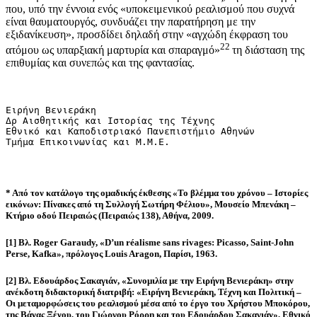
που, υπό την έννοια ενός «υποκειμενικού ρεαλισμού που συχνά
είναι θαυματουργός, συνδυάζει την παρατήρηση με την
εξιδανίκευση», προσδίδει δηλαδή στην «αγχώδη έκφραση του
22
ατόμου ως υπαρξιακή μαρτυρία και σπαραγμό»
τη διάσταση της
επιθυμίας και συνεπώς και της φαντασίας.
Ειρήνη Βενιεράκη

Δρ Αισθητικής και Ιστορίας της Τέχνης

Εθνικό και Καποδιστριακό Πανεπιστήμιο Αθηνών

Τμήμα Επικοινωνίας και Μ.Μ.Ε.
* Από τον κατάλογο της ομαδικής έκθεσης «Το βλέμμα του χρόνου – Ιστορίες
εικόνων: Πίνακες από τη Συλλογή Σωτήρη Φέλιου», Μουσείο Μπενάκη –
Κτήριο οδού Πειραιώς (Πειραιώς 138), Αθήνα, 2009.
[1] Βλ. Roger Garaudy, «D’un réalisme sans rivages: Picasso, Saint-John
Perse, Kafka», πρόλογος Louis Aragon, Παρίσι, 1963.
[2] Βλ. Εδουάρδος Σακαγιάν, «Συνομιλία με την Ειρήνη Βενιεράκη» στην
ανέκδοτη διδακτορική διατριβή: «Ειρήνη Βενιεράκη, Τέχνη και Πολιτική –
Οι μεταμορφώσεις του ρεαλισμού μέσα από το έργο του Χρήστου Μποκόρου,
της Βάνας Ξένου, του Γιώργου Ρόρρη και του Εδουάρδου Σακαγιάν», Εθνικό