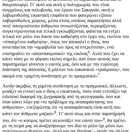
θαυματουργό. Γι’ αυτό και αυτή η πολυχρωμία, που είναι
συγχρόνως και πολυβουία, του έργου του Σακαγιάν, αυτή η
λαβυρινθώδης εικαστική επιφάνεια που φανερώνει εξίσου
λαβυρινθώδεις χώρους, μέσα στους οποίους παραπλήσιοι αλλά
ποτέ πανομοιότυποι άνθρωποι συνωστίζονται, περιορίζονται,
συγκεντρώνονται και τελικά εγκλωβίζονται, φαίνεται να ενέχει
τελικά τον ρόλο του δικού του καθρέφτη στο έργο του, εκείνου του
«σπασμένου καθρέφτη», όπως τον αποκαλεί ο ίδιος, που
συνεπάγεται την «αμφιβολία του προς τα στερεότυπα», ενώ
6
επισημαίνει το «αποσπασματικό» της εικόνας
. Αυτό που έχει να
κάνει τόσο με το αόρατο εκείνο σημείο, από όπου αυτούς που
παρατηρούμε γίνονται ο εαυτός μας, όσο και με την ευρύτερη
διάσταση της απουσίας, ή μάλλον του λακανικού «τραύματος», που
7
αφορά στη «χαμένη συνάντηση με το πραγματικό»
.
Αυτήν ακριβώς τη χαμένη συνάντηση με το πραγματικό, άλλωστε,
μοιάζει να εννοεί και ο ίδιος ο εικαστικός, τόσο όταν εντοπίζει την
ειδοποιό διαφορά της ζωγραφικής από τη φωτογραφία, όσο και
όταν κάνει λόγο για «το πρόβλημα της αναπαράστασης του
ανθρώπου», επεξηγώντας ότι «η αναπαράσταση είναι αυτή που
8
κάνει τον άνθρωπο μαζικό»
. Γι’ αυτό ίσως και στην παρατήρησή
9
του, ότι «ο κόσμος πρέπει να κοιτάξει τον εαυτό του»
, θα πρέπει
με τη σειρά μας να αναζητήσουμε τον ίδιο το ρόλο όχι μόνο των
πολύχρωμων θεατών του, αλλά και της βιτρίνας – αυτής της άλλοτε