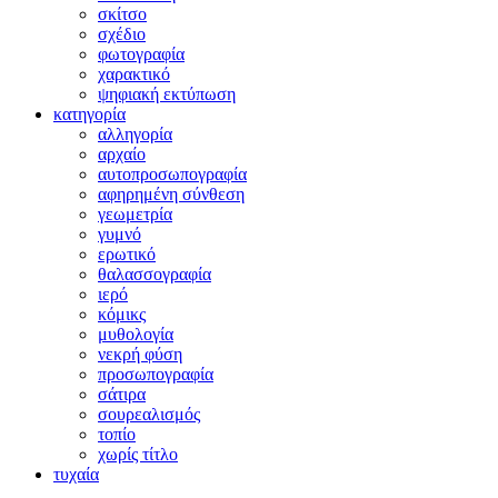
σκίτσο
σχέδιο
φωτογραφία
χαρακτικό
ψηφιακή εκτύπωση
κατηγορία
αλληγορία
αρχαίο
αυτοπροσωπογραφία
αφηρημένη σύνθεση
γεωμετρία
γυμνό
ερωτικό
θαλασσογραφία
ιερό
κόμικς
μυθολογία
νεκρή φύση
προσωπογραφία
σάτιρα
σουρεαλισμός
τοπίο
χωρίς τίτλο
τυχαία