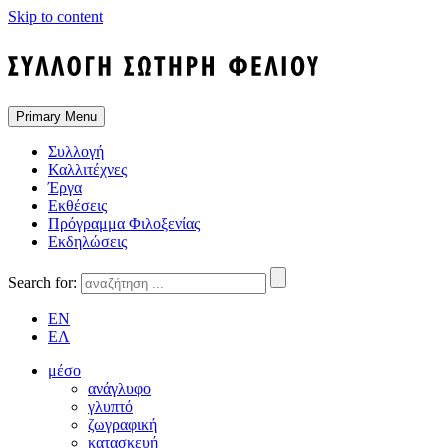
Skip to content
Primary Menu
Συλλογή
Καλλιτέχνες
Έργα
Εκθέσεις
Πρόγραμμα Φιλοξενίας
Εκδηλώσεις
Search for:
EN
ΕΛ
μέσο
ανάγλυφο
γλυπτό
ζωγραφική
κατασκευή