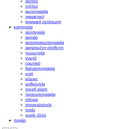
σκίτσο
σχέδιο
φωτογραφία
χαρακτικό
ψηφιακή εκτύπωση
κατηγορία
αλληγορία
αρχαίο
αυτοπροσωπογραφία
αφηρημένη σύνθεση
γεωμετρία
γυμνό
ερωτικό
θαλασσογραφία
ιερό
κόμικς
μυθολογία
νεκρή φύση
προσωπογραφία
σάτιρα
σουρεαλισμός
τοπίο
χωρίς τίτλο
τυχαία