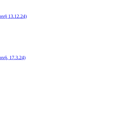
ινή 13.12.24)
νή, 17.3.24)