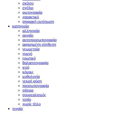
σκίτσο
σχέδιο
φωτογραφία
χαρακτικό
ψηφιακή εκτύπωση
κατηγορία
αλληγορία
αρχαίο
αυτοπροσωπογραφία
αφηρημένη σύνθεση
γεωμετρία
γυμνό
ερωτικό
θαλασσογραφία
ιερό
κόμικς
μυθολογία
νεκρή φύση
προσωπογραφία
σάτιρα
σουρεαλισμός
τοπίο
χωρίς τίτλο
τυχαία