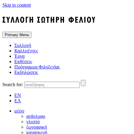
Skip to content
Primary Menu
Συλλογή
Καλλιτέχνες
Έργα
Εκθέσεις
Πρόγραμμα Φιλοξενίας
Εκδηλώσεις
Search for:
EN
ΕΛ
μέσο
ανάγλυφο
γλυπτό
ζωγραφική
κατασκευή