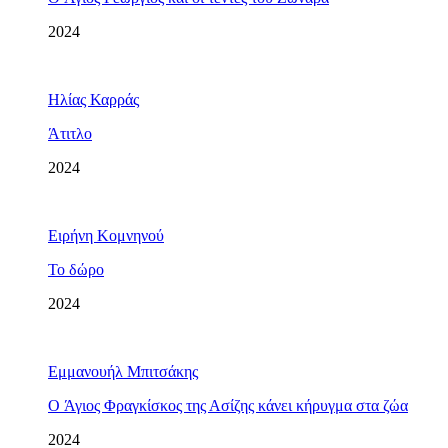
2024
Ηλίας Καρράς
Άτιτλο
2024
Ειρήνη Κομνηνού
Το δώρο
2024
Εμμανουήλ Μπιτσάκης
O Άγιος Φραγκίσκος της Ασίζης κάνει κήρυγμα στα ζώα
2024